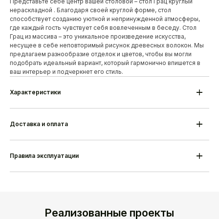
Представьте себе центр вашей столовой – стол Грац круглый
нераскладной . Благодаря своей круглой форме, стол
способствует созданию уютной и непринужденной атмосферы,
где каждый гость чувствует себя вовлеченным в беседу. Стол
Грац из массива – это уникальное произведение искусства,
несущее в себе неповторимый рисунок древесных волокон. Мы
предлагаем разнообразие отделок и цветов, чтобы вы могли
подобрать идеальный вариант, который гармонично впишется в
ваш интерьер и подчеркнет его стиль.
Характеристики
Модель
Грац круглый нераскладной
Высота
760 мм
Ширина
900/1000/1100 мм
Доставка и оплата
Материал ножек
Массив дуба/березы
Материал основания
МДФ шпон дуба
Сборка
Поставляется в разобранном виде
Гарантия
18 месяцев
Правила эксплуатации
Срок изготовления
25-35 дней
Производитель
Alesan Беларусь
Реализованные проекты