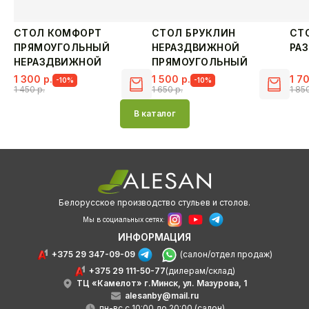
СТОЛ КОМФОРТ
СТОЛ БРУКЛИН
СТ
ПРЯМОУГОЛЬНЫЙ
НЕРАЗДВИЖНОЙ
РА
НЕРАЗДВИЖНОЙ
ПРЯМОУГОЛЬНЫЙ
1 300
р.
1 500
р.
1 7
-10%
-10%
1 450
р.
1 650
р.
1 85
Первоначальная
Текущая
Первоначальная
Текущая
Пер
Тек
цена
цена:
цена
цена:
цен
цен
В каталог
составляла
1
составляла
1
сос
1
1
300 р..
1
500 р..
1
700 
450 р..
650 р..
850 
Белорусское производство стульев и столов.
Мы в социальных сетях:
ИНФОРМАЦИЯ
+375 29 347-09-09
(салон/отдел продаж)
+375 29 111-50-77
(дилерам/склад)
ТЦ «Камелот» г.Минск, ул. Мазурова, 1
alesanby@mail.ru
пн-вс с 10:00 до 20:00 (салон)