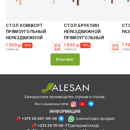
СТОЛ КОМФОРТ
СТОЛ БРУКЛИН
СТ
ПРЯМОУГОЛЬНЫЙ
НЕРАЗДВИЖНОЙ
РА
НЕРАЗДВИЖНОЙ
ПРЯМОУГОЛЬНЫЙ
1 300
р.
1 500
р.
1 7
-10%
-10%
1 450
р.
1 650
р.
1 85
Первоначальная
Текущая
Первоначальная
Текущая
Пер
Тек
цена
цена:
цена
цена:
цен
цен
В каталог
составляла
1
составляла
1
сос
1
1
300 р..
1
500 р..
1
700 
450 р..
650 р..
850 
Белорусское производство стульев и столов.
Мы в социальных сетях:
ИНФОРМАЦИЯ
+375 29 347-09-09
(салон/отдел продаж)
+375 29 111-50-77
(дилерам/склад)