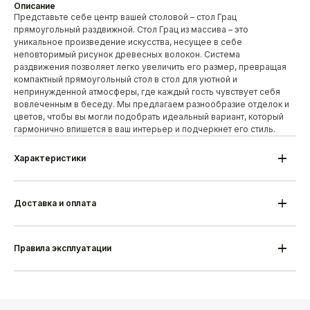
Описание
Представьте себе центр вашей столовой – стол Грац
прямоугольный раздвижной. Стол Грац из массива – это
уникальное произведение искусства, несущее в себе
неповторимый рисунок древесных волокон. Система
раздвижения позволяет легко увеличить его размер, превращая
компактный прямоугольный стол в стол для уютной и
непринужденной атмосферы, где каждый гость чувствует себя
вовлеченным в беседу. Мы предлагаем разнообразие отделок и
цветов, чтобы вы могли подобрать идеальный вариант, который
гармонично впишется в ваш интерьер и подчеркнет его стиль.
Характеристики
Модель
Грац прямоугольный раздвижной
Высота
760 мм
Ширина
1100/1200/1400 мм (вкладка 350/400
Доставка и оплата
мм)
Глубина
700/800 мм
Материал ножек
Массив дуба/березы
Материал основания
МДФ шпон дуба
Правила эксплуатации
Сборка
Поставляется в разобранном виде
Гарантия
18 месяцев
Срок изготовления
25-35 дней
Производитель
Alesan Беларусь