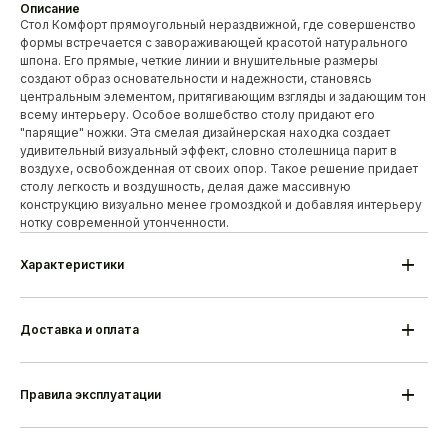
Описание
Стол Комфорт прямоугольный нераздвижной, где совершенство
формы встречается с завораживающей красотой натурального
шпона. Его прямые, четкие линии и внушительные размеры
создают образ основательности и надежности, становясь
центральным элементом, притягивающим взгляды и задающим тон
всему интерьеру. Особое волшебство столу придают его
"парящие" ножки. Эта смелая дизайнерская находка создает
удивительный визуальный эффект, словно столешница парит в
воздухе, освобожденная от своих опор. Такое решение придает
столу легкость и воздушность, делая даже массивную
конструкцию визуально менее громоздкой и добавляя интерьеру
нотку современной утонченности.
Характеристики
Модель
Комфорт прямоугольный
нераздвижной
Высота
760 мм
Доставка и оплата
Ширина
1100/1200/1400 мм
Глубина
700/800 мм
Материал ножек
Массив дуба/березы
Материал основания
МДФ шпон дуба
Правила эксплуатации
Сборка
Поставляется в разобранном виде
Гарантия
18 месяцев
Срок изготовления
25-35 дней