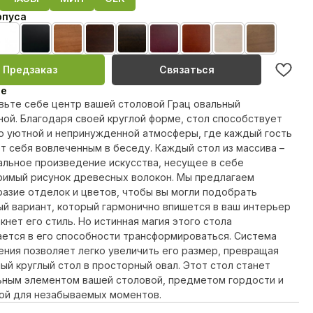
рпуса
вая эмаль
Белая эмаль
Черная эмаль
Черешня лак
Орех лак
Венге лак
MahonBN
Teak23
Biel20
TempoHra
Предзаказ
Связаться
ие
вьте себе центр вашей столовой Грац овальный
ой. Благодаря своей круглой форме, стол способствует
ю уютной и непринужденной атмосферы, где каждый гость
т себя вовлеченным в беседу. Каждый стол из массива –
альное произведение искусства, несущее в себе
римый рисунок древесных волокон. Мы предлагаем
азие отделок и цветов, чтобы вы могли подобрать
й вариант, который гармонично впишется в ваш интерьер
кнет его стиль. Но истинная магия этого стола
ется в его способности трансформироваться. Система
ния позволяет легко увеличить его размер, превращая
ый круглый стол в просторный овал. Этот стол станет
ьным элементом вашей столовой, предметом гордости и
ой для незабываемых моментов.