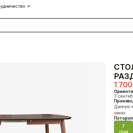
удничество
СТО
РАЗ
1 70
Ориенти
7 сентябр
Произво
Данную 
заказ.
Столы
Комплекты
Потороп
7
ДНИ