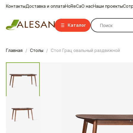
Контакты
Доставка и оплата
HoReCa
О нас
Наши проекты
Сотр
Каталог
Главная
Столы
Стол Грац овальный раздвижной
Стулья
Стулья барные