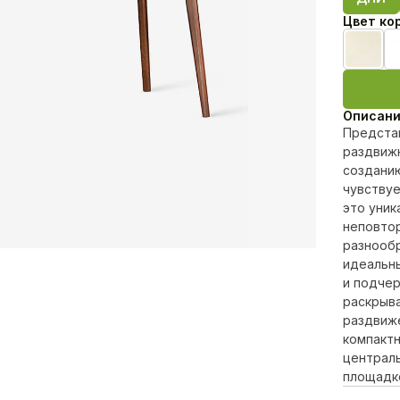
Цвет ко
Беже
Описан
Предста
раздвижн
создани
чувствуе
это уник
неповто
разнообр
идеальны
и подчер
раскрыва
раздвиже
компактн
централ
площадк