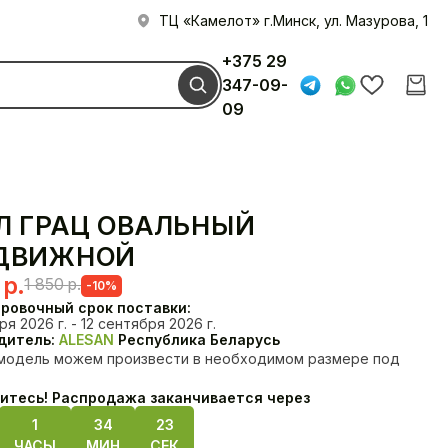
ТЦ «Камелот» г.Минск, ул. Мазурова, 1
+375 29
347-09-
09
Л ГРАЦ ОВАЛЬНЫЙ
ДВИЖНОЙ
Первоначальная
Текущая
0
р.
1 850
р.
-10%
цена
цена:
ровочный срок поставки:
я 2026 г. - 12 сентября 2026 г.
составляла
1
дитель:
ALESAN
Республика Беларусь
модель можем произвести в необходимом размере под
1
700 р..
Диваны
Кресла
850 р..
итесь! Распродажа заканчивается через
1
34
22
ЧАСЫ
МИН
СЕК