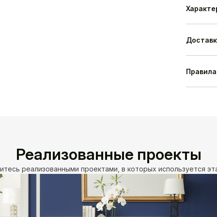
Характе
Модель
Высота
Ширина
Доставк
Глубина
Материа
Правила
Материа
Сборка
Гаранти
Срок изг
Произво
Реализованные проекты
итесь реализованными проектами, в которых используется эт