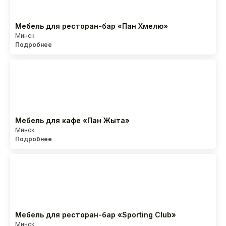
Кресла
Мебель для ресторан-бар «Пан Хмелю»
О нас
Минск
Подробнее
HoReCa
Доставка и оплата
Наши проекты
Дизайнерам
Дилерам
Как связаться с нами?
Мебель для кафе «Пан Жыта»
Минск
+375 29 347-09-09
Подробнее
alesanby@mail.ru
Отдел продаж с 10:00 до 20:00
Контакты
Мебель для ресторан-бар «Sporting Club»
Минск