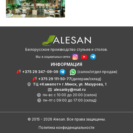
Кресла
О нас
HoReCa
Доставка и оплата
Наши проекты
Дизайнерам
Белорусское производство стульев и столов.
Дилерам
Мы в социальных сетях:
ИНФОРМАЦИЯ
Как связаться с нами?
+375 29 347-09-09
(салон/отдел продаж)
+375 29 347-09-09
+375 29 111-50-77
(дилерам/склад)
alesanby@mail.ru
ТЦ «Камелот» г.Минск, ул. Мазурова, 1
Отдел продаж с 10:00 до 20:00
alesanby@mail.ru
пн-вс с 10:00 до 20:00 (салон)
Контакты
пн-пт с 09:00 до 17:00 (склад)
© 2015 - 2026 Alesan. Все права защищены.
Политика конфиденциальности