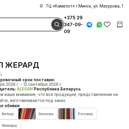
ТЦ «Камелот» г.Минск, ул. Мазурова, 1
+375 29
347-09-
09
Л ЖЕРАРД
.
ровочный срок поставки:
я 2026 г. - 12 сентября 2026 г.
дитель:
ALESAN
Республика Беларусь
 ваше внимание, что вся продукция, представленная на
йте, изготавливается под заказ.
л обивки
Диваны
Кресла
Велюр
Экокожа
Рогожка
Жаккард