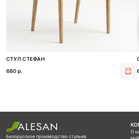
СТУЛ СТЕФАН
680
р.
КО
О н
Белорусское производство стульев
Ho