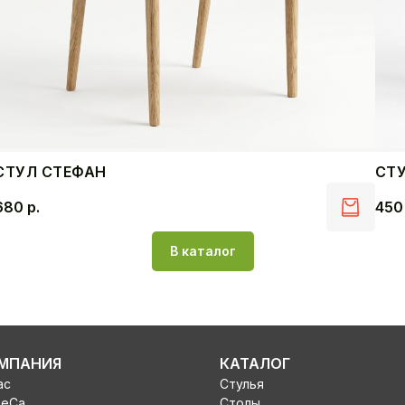
СТУЛ СТЕФАН
СТ
680
р.
45
В каталог
МПАНИЯ
КАТАЛОГ
ас
Стулья
ReCa
Столы