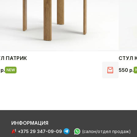
УЛ ПАТРИК
СТУЛ 
0
р.
550
р.
NEW
ИНФОРМАЦИЯ
+375 29 347-09-09
(салон/отдел продаж)