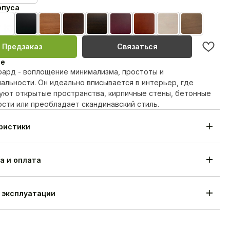
рпуса
вая эмаль
Белая эмаль
Черная эмаль
Черешня лак
Орех лак
Венге лак
MahonBN
Teak23
Biel20
TempoHra
Предзаказ
Связаться
ие
рард - воплощение минимализма, простоты и
альности. Он идеально вписывается в интерьер, где
уют открытые пространства, кирпичные стены, бетонные
сти или преобладает скандинавский стиль.
ристики
Cтул Жерард
л каркаса
Береза/дуб
910 мм
а и оплата
470 мм
580 мм
я
18 месяцев
 эксплуатации
отовления
25-35 дней
дитель
Alesan Беларусь