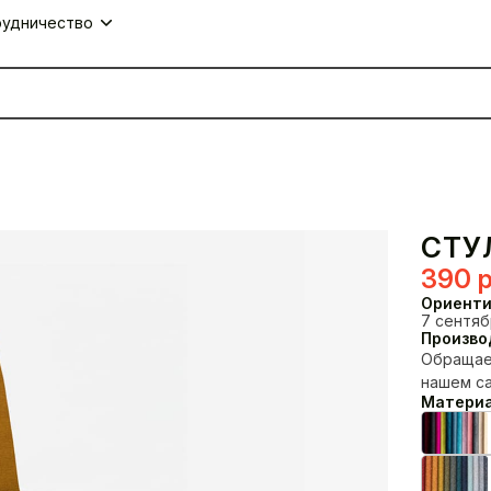
удничество
СТУ
390
р
Ориенти
7 сентябр
Произво
Обращаем
нашем са
Материа
Столы
Комплекты