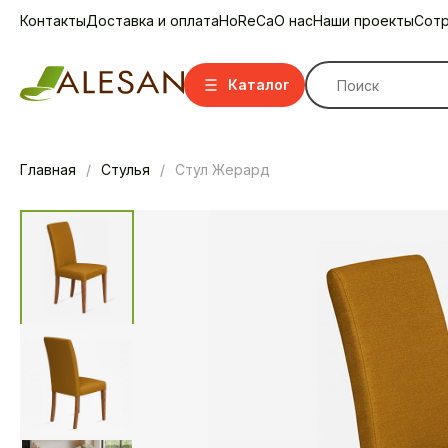
Контакты
Доставка и оплата
HoReCa
О нас
Наши проекты
Сотр
Каталог
Главная
Стулья
Стул Жерард
Стулья
Стулья барные