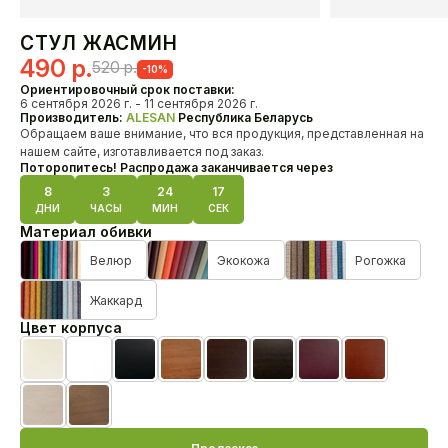
Кресла
СТУЛ ЖАСМИН
Первоначальная
Текущая
490
р.
520
р.
-10%
О нас
цена
цена:
Ориентировочный срок поставки:
HoReCa
6 сентября 2026 г. - 11 сентября 2026 г.
составляла
490 р..
Производитель:
ALESAN
Республика Беларусь
Доставка и оплата
Обращаем ваше внимание, что вся продукция, представленная на
Наши проекты
520 р..
нашем сайте, изготавливается под заказ.
Дизайнерам
Поторопитесь! Распродажа заканчивается через
Дилерам
8
3
24
17
ДНИ
ЧАСЫ
МИН
СЕК
Материал обивки
Как связаться с нами?
+375 29 347-09-09
Велюр
Экокожа
Рогожка
alesanby@mail.ru
Отдел продаж с 10:00 до 20:00
Жаккард
Цвет корпуса
Контакты
Бежевая эмаль
Белая эмаль
Черная эмаль
Черешня лак
Орех лак
Венге лак
MahonBN
Teak23
Biel20
TempoHrast