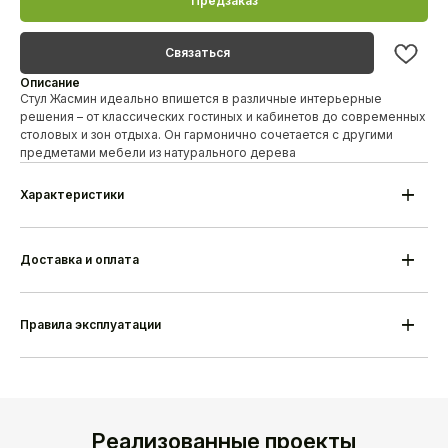
Предзаказ
Связаться
Описание
Стул Жасмин идеально впишется в различные интерьерные
решения – от классических гостиных и кабинетов до современных
столовых и зон отдыха. Он гармонично сочетается с другими
предметами мебели из натурального дерева
Характеристики
Модель
Стул Жасмин
Материал каркаса
Береза/дуб
Высота
880 мм
Доставка и оплата
Ширина
520 мм
Глубина
580 мм
Гарантия
18 месяцев
Срок изготовления
25-35 дней
Правила эксплуатации
Производитель
Alesan Беларусь
Реализованные проекты