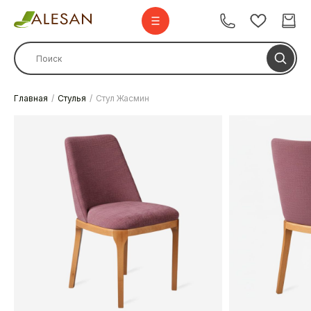
Главная
Стулья
Стул Жасмин
Стулья
Стулья барные
Столы
Комплекты
Диваны