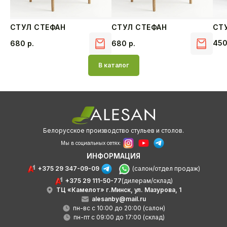
СТУЛ СТЕФАН
СТУЛ СТЕФАН
СТ
45
680
р.
680
р.
В каталог
Белорусское производство стульев и столов.
Мы в социальных сетях:
ИНФОРМАЦИЯ
+375 29 347-09-09
(салон/отдел продаж)
+375 29 111-50-77
(дилерам/склад)
ТЦ «Камелот» г.Минск, ул. Мазурова, 1
alesanby@mail.ru
пн-вс с 10:00 до 20:00 (салон)
пн-пт с 09:00 до 17:00 (склад)