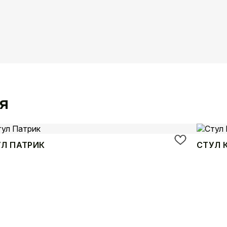
я
УЛ ПАТРИК
СТУЛ 