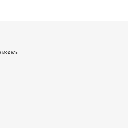
дитель
Alesan Беларусь
а модель