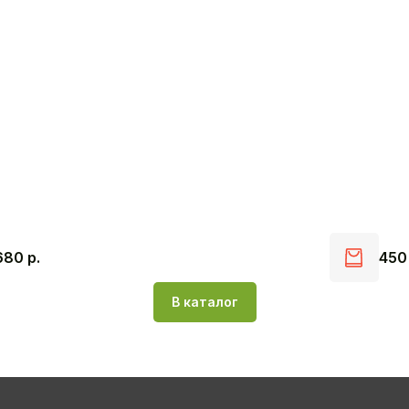
680
р.
45
В каталог