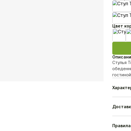
Цвет ко
Беже
Описан
Стулья Т
обеденны
гостиной
Характе
Модель
Материа
Высота
Доставк
Ширина
Глубина
Гаранти
Правила
Срок изг