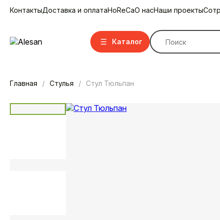
Контакты
Доставка и оплата
HoReCa
О нас
Наши проекты
Сотр
Каталог
Главная
Стулья
Стул Тюльпан
Стулья
Стулья барные