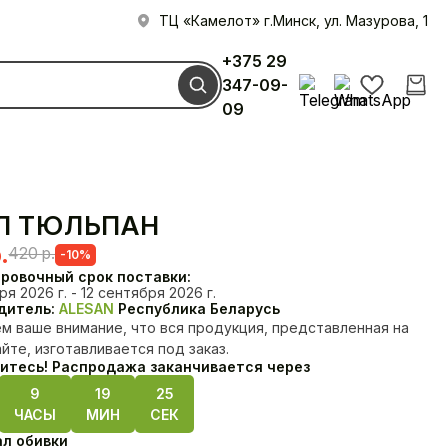
ТЦ «Камелот» г.Минск, ул. Мазурова, 1
+375 29
347-09-
09
Л ТЮЛЬПАН
Первоначальная
Текущая
.
420
р.
-10%
цена
цена:
ровочный срок поставки:
я 2026 г. - 12 сентября 2026 г.
составляла
390 р..
дитель:
ALESAN
Республика Беларусь
 ваше внимание, что вся продукция, представленная на
420 р..
йте, изготавливается под заказ.
итесь! Распродажа заканчивается через
Диваны
Кресла
9
19
25
ЧАСЫ
МИН
СЕК
л обивки