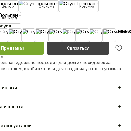
Велюр
Экокожа
Рогожка
Жаккард
рпуса
вая эмаль
Белая эмаль
Черная эмаль
Черешня лак
Орех лак
Венге лак
MahonBN
Teak23
Biel20
TempoHra
Предзаказ
Связаться
ие
юльпан идеально подходят для долгих посиделок за
м столом, в кабинете или для создания уютного уголка в
.
ристики
Стул Тюльпан
л каркаса
Береза/дуб
830 мм
а и оплата
540 мм
550 мм
я
18 месяцев
 эксплуатации
отовления
25-35 дней