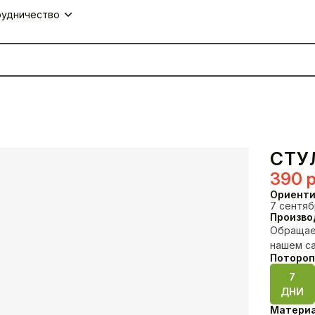
удничество
СТУ
390
р
Ориенти
7 сентябр
Произво
Обращаем
нашем са
Потороп
Столы
Комплекты
7
ДНИ
Материа