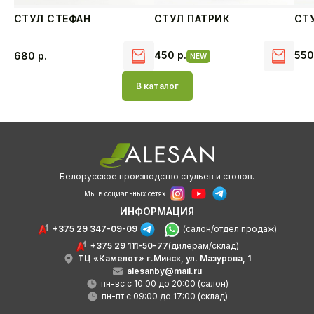
СТУЛ СТЕФАН
СТУЛ ПАТРИК
СТ
450
р.
55
680
р.
NEW
В каталог
Белорусское производство стульев и столов.
Мы в социальных сетях:
ИНФОРМАЦИЯ
+375 29 347-09-09
(салон/отдел продаж)
+375 29 111-50-77
(дилерам/склад)
ТЦ «Камелот» г.Минск, ул. Мазурова, 1
alesanby@mail.ru
пн-вс с 10:00 до 20:00 (салон)
пн-пт с 09:00 до 17:00 (склад)