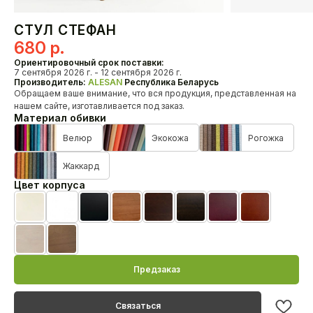
Кресла
СТУЛ СТЕФАН
680
р.
О нас
Ориентировочный срок поставки:
HoReCa
7 сентября 2026 г. - 12 сентября 2026 г.
Производитель:
ALESAN
Республика Беларусь
Доставка и оплата
Обращаем ваше внимание, что вся продукция, представленная на
Наши проекты
нашем сайте, изготавливается под заказ.
Дизайнерам
Материал обивки
Дилерам
Велюр
Экокожа
Рогожка
Как связаться с нами?
Жаккард
+375 29 347-09-09
Цвет корпуса
alesanby@mail.ru
Отдел продаж с 10:00 до 20:00
Бежевая эмаль
Белая эмаль
Черная эмаль
Черешня лак
Орех лак
Венге лак
MahonBN
Teak23
Контакты
Biel20
TempoHrast
Предзаказ
Связаться