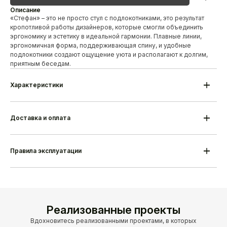
Описание
«Стефан» – это не просто стул с подлокотниками, это результат
кропотливой работы дизайнеров, которые смогли объединить
эргономику и эстетику в идеальной гармонии. Плавные линии,
эргономичная форма, поддерживающая спину, и удобные
подлокотники создают ощущение уюта и располагают к долгим,
приятным беседам.
Характеристики
Модель
Стул Стефан
Материал каркаса
Береза/дуб
Высота
800 мм
Доставка и оплата
Ширина
530 мм
Глубина
580 мм
Гарантия
18 месяцев
Срок изготовления
25-35 дней
Правила эксплуатации
Производитель
Alesan Беларусь
Реализованные проекты
Вдохновитесь реализованными проектами, в которых