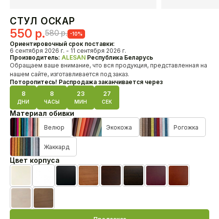
Кресла
СТУЛ ОСКАР
Первоначальная
Текущая
550
р.
580
р.
-10%
О нас
цена
цена:
Ориентировочный срок поставки:
HoReCa
6 сентября 2026 г. - 11 сентября 2026 г.
составляла
550 р..
Производитель:
ALESAN
Республика Беларусь
Доставка и оплата
Обращаем ваше внимание, что вся продукция, представленная на
Наши проекты
580 р..
нашем сайте, изготавливается под заказ.
Дизайнерам
Поторопитесь! Распродажа заканчивается через
Дилерам
8
8
23
27
ДНИ
ЧАСЫ
МИН
СЕК
Материал обивки
Как связаться с нами?
+375 29 347-09-09
Велюр
Экокожа
Рогожка
alesanby@mail.ru
Отдел продаж с 10:00 до 20:00
Жаккард
Цвет корпуса
Контакты
Бежевая эмаль
Белая эмаль
Черная эмаль
Черешня лак
Орех лак
Венге лак
MahonBN
Teak23
Biel20
TempoHrast