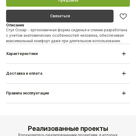
Предзаказ
Связаться
Описание
Стул Оскар - эргономичная форма сиденья и спинки разработана
с учетом анатомических особенностей человека, обеспечивая
максимальный комфорт даже при длительном использовании.
Характеристики
Модель
Cтул Оскар
Материал каркаса
Береза/дуб
Высота
830 мм
Доставка и оплата
Ширина
500 мм
Глубина
580 мм
Гарантия
18 месяцев
Срок изготовления
25-35 дней
Правила эксплуатации
Производитель
Alesan Беларусь
Реализованные проекты
Вдохновитесь реализованными проектами, в которых