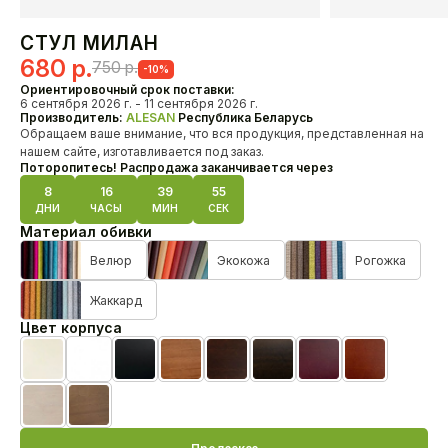
Кресла
СТУЛ МИЛАН
Первоначальная
Текущая
680
р.
750
р.
-10%
О нас
цена
цена:
Ориентировочный срок поставки:
HoReCa
6 сентября 2026 г. - 11 сентября 2026 г.
составляла
680 р..
Производитель:
ALESAN
Республика Беларусь
Доставка и оплата
Обращаем ваше внимание, что вся продукция, представленная на
Наши проекты
750 р..
нашем сайте, изготавливается под заказ.
Дизайнерам
Поторопитесь! Распродажа заканчивается через
Дилерам
8
16
39
55
ДНИ
ЧАСЫ
МИН
СЕК
Материал обивки
Как связаться с нами?
+375 29 347-09-09
Велюр
Экокожа
Рогожка
alesanby@mail.ru
Отдел продаж с 10:00 до 20:00
Жаккард
Цвет корпуса
Контакты
Бежевая эмаль
Белая эмаль
Черная эмаль
Черешня лак
Орех лак
Венге лак
MahonBN
Teak23
Biel20
TempoHrast