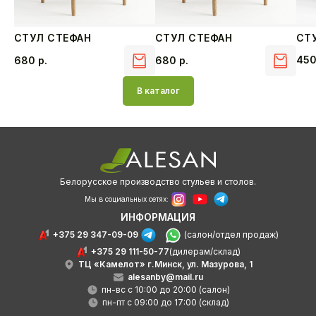
СТУЛ СТЕФАН
СТУЛ СТЕФАН
СТ
45
680
р.
680
р.
В каталог
Белорусское производство стульев и столов.
Мы в социальных сетях:
ИНФОРМАЦИЯ
+375 29 347-09-09
(салон/отдел продаж)
+375 29 111-50-77
(дилерам/склад)
ТЦ «Камелот» г.Минск, ул. Мазурова, 1
alesanby@mail.ru
пн-вс с 10:00 до 20:00 (салон)
пн-пт с 09:00 до 17:00 (склад)