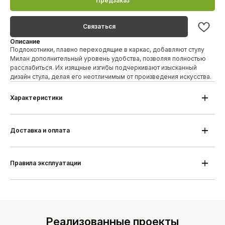
Предзаказ
Связаться
Описание
Подлокотники, плавно переходящие в каркас, добавляют стулу
Милан дополнительный уровень удобства, позволяя полностью
расслабиться. Их изящные изгибы подчеркивают изысканный
дизайн стула, делая его неотличимым от произведения искусства.
Характеристики
Модель
Cтул Милан
Материал каркаса
Береза/дуб
Высота
790 мм
Доставка и оплата
Ширина
560 мм
Глубина
580 мм
Гарантия
18 месяцев
Срок изготовления
25-35 дней
Правила эксплуатации
Производитель
Alesan Беларусь
Реализованные проекты