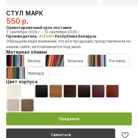
Кресла
СТУЛ МАРК
550
р.
О нас
Ориентировочный срок поставки:
HoReCa
7 сентября 2026 г. - 12 сентября 2026 г.
Производитель:
ALESAN
Республика Беларусь
Доставка и оплата
Обращаем ваше внимание, что вся продукция, представленная на
Наши проекты
нашем сайте, изготавливается под заказ.
Дизайнерам
Материал обивки
Дилерам
Велюр
Экокожа
Рогожка
Как связаться с нами?
Жаккард
+375 29 347-09-09
Цвет корпуса
alesanby@mail.ru
Отдел продаж с 10:00 до 20:00
Бежевая эмаль
Белая эмаль
Черная эмаль
Черешня лак
Орех лак
Венге лак
MahonBN
Teak23
Контакты
Biel20
TempoHrast
Предзаказ
Связаться