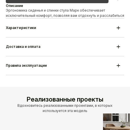
Описание
Эргономика сиденья и спинки стула Марк обеспечивает
исключительный комфорт, позволяя вам отдохнуть и расслабиться
Характеристики
Модель
Стул Марк
Материал каркаса
Береза/дуб
Высота
820 мм
Доставка и оплата
Ширина
570 мм
Глубина
580 мм
Гарантия
18 месяцев
Срок изготовления
25-35 дней
Правила эксплуатации
Производитель
Alesan Беларусь
Реализованные проекты
Вдохновитесь реализованными проектами, в которых
используется эта модель