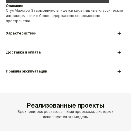
Описание
Стул Маэстро 3 гармонично впишется как в пышные классические
интерьеры, так и в более сдержанные современные
пространства.
Характеристики
Модель
Cтул Маэстро 3
Материал каркаса
Береза/дуб
Высота
910 мм
Доставка и оплата
Ширина
470 мм
Глубина
580 мм
Гарантия
18 месяцев
Срок изготовления
25-35 дней
Правила эксплуатации
Производитель
Alesan Беларусь
Реализованные проекты
Вдохновитесь реализованными проектами, в которых
используется эта модель