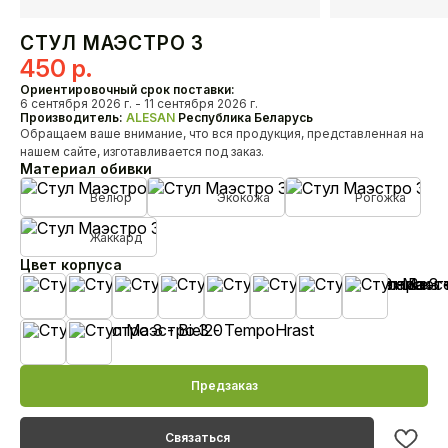
Кресла
СТУЛ МАЭСТРО 3
450
р.
О нас
Ориентировочный срок поставки:
HoReCa
6 сентября 2026 г. - 11 сентября 2026 г.
Производитель:
ALESAN
Республика Беларусь
Доставка и оплата
Обращаем ваше внимание, что вся продукция, представленная на
Наши проекты
нашем сайте, изготавливается под заказ.
Дизайнерам
Материал обивки
Дилерам
Велюр
Экокожа
Рогожка
Как связаться с нами?
Жаккард
+375 29 347-09-09
Цвет корпуса
alesanby@mail.ru
Отдел продаж с 10:00 до 20:00
Бежевая эмаль
Белая эмаль
Черная эмаль
Черешня лак
Орех лак
Венге лак
MahonBN
Teak23
Контакты
Biel20
TempoHrast
Предзаказ
Связаться