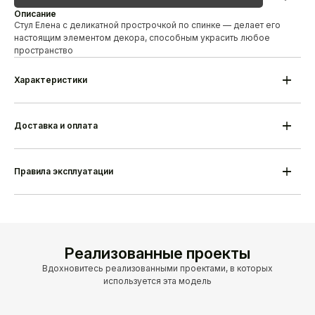
Описание
Стул Елена с деликатной прострочкой по спинке — делает его
настоящим элементом декора, способным украсить любое
пространство
Характеристики
Модель
Стул Елена с кантом
Материал каркаса
Береза/дуб
Высота
810 мм
Доставка и оплата
Ширина
580 мм
Глубина
580 мм
Гарантия
18 месяцев
Срок изготовления
25-35 дней
Правила эксплуатации
Производитель
Alesan Беларусь
Реализованные проекты
Вдохновитесь реализованными проектами, в которых
используется эта модель