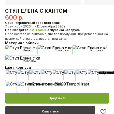
Кресла
СТУЛ ЕЛЕНА С КАНТОМ
600
р.
О нас
Ориентировочный срок поставки:
HoReCa
7 сентября 2026 г. - 12 сентября 2026 г.
Производитель:
ALESAN
Республика Беларусь
Доставка и оплата
Обращаем ваше внимание, что вся продукция, представленная на
Наши проекты
нашем сайте, изготавливается под заказ.
Дизайнерам
Материал обивки
Дилерам
Велюр
Экокожа
Рогожка
Как связаться с нами?
Жаккард
+375 29 347-09-09
Цвет корпуса
alesanby@mail.ru
Отдел продаж с 10:00 до 20:00
Бежевая эмаль
Белая эмаль
Черная эмаль
Черешня лак
Орех лак
Венге лак
MahonBN
Teak23
Контакты
Biel20
TempoHrast
Предзаказ
Связаться