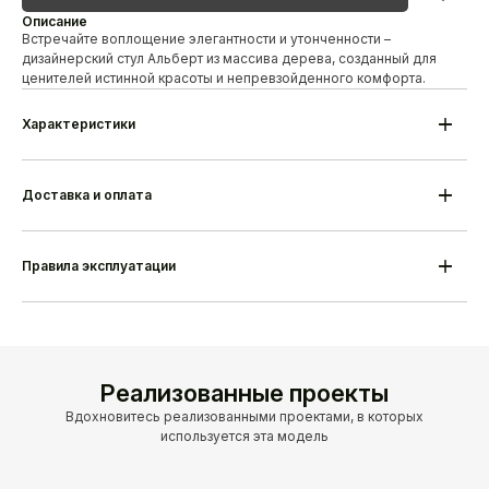
Описание
Встречайте воплощение элегантности и утонченности –
дизайнерский стул Альберт из массива дерева, созданный для
ценителей истинной красоты и непревзойденного комфорта.
Характеристики
Модель
Cтул Альберт с подлокотниками
Материал каркаса
Береза/дуб
Высота
880 мм
Доставка и оплата
Ширина
540 мм
Глубина
580 мм
Гарантия
18 месяцев
Срок изготовления
25-35 дней
Правила эксплуатации
Производитель
Alesan Беларусь
Реализованные проекты
Вдохновитесь реализованными проектами, в которых
используется эта модель