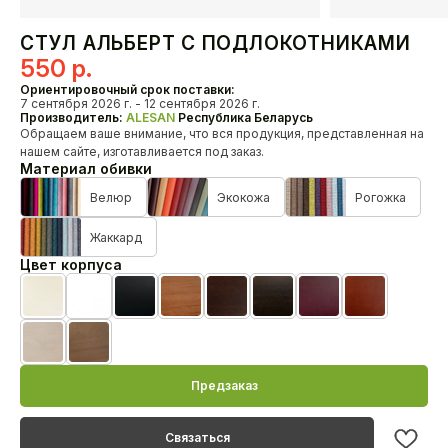
Кресла
СТУЛ АЛЬБЕРТ С ПОДЛОКОТНИКАМИ
550
р.
О нас
Ориентировочный срок поставки:
HoReCa
7 сентября 2026 г. - 12 сентября 2026 г.
Производитель:
ALESAN
Республика Беларусь
Доставка и оплата
Обращаем ваше внимание, что вся продукция, представленная на
Наши проекты
нашем сайте, изготавливается под заказ.
Дизайнерам
Материал обивки
Дилерам
Велюр
Экокожа
Рогожка
Как связаться с нами?
Жаккард
+375 29 347-09-09
Цвет корпуса
alesanby@mail.ru
Отдел продаж с 10:00 до 20:00
Бежевая эмаль
Белая эмаль
Черная эмаль
Черешня лак
Орех лак
Венге лак
MahonBN
Teak23
Контакты
Biel20
TempoHrast
Предзаказ
Связаться