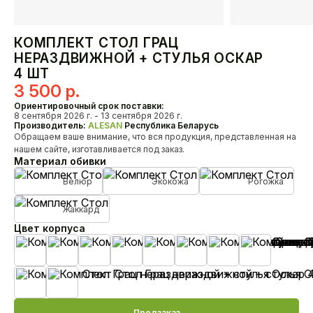
Кресла
КОМПЛЕКТ СТОЛ ГРАЦ
О нас
НЕРАЗДВИЖНОЙ + СТУЛЬЯ ОСКАР
HoReCa
4 ШТ
Доставка и оплата
3 500
р.
Наши проекты
Ориентировочный срок поставки:
8 сентября 2026 г. - 13 сентября 2026 г.
Дизайнерам
Производитель:
ALESAN
Республика Беларусь
Дилерам
Обращаем ваше внимание, что вся продукция, представленная на
нашем сайте, изготавливается под заказ.
Материал обивки
Как связаться с нами?
+375 29 347-09-09
Велюр
Экокожа
Рогожка
alesanby@mail.ru
Отдел продаж с 10:00 до 20:00
Жаккард
Цвет корпуса
Контакты
Бежевая эмаль
Белая эмаль
Черная эмаль
Черешня лак
Орех лак
Венге лак
MahonBN
Teak23
Biel20
TempoHrast
Предзаказ