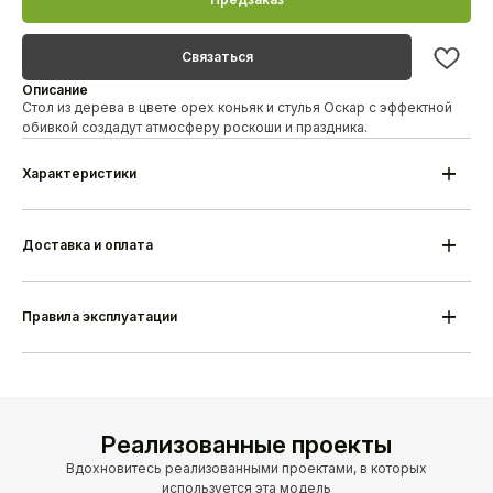
Связаться
Описание
Стол из дерева в цвете орех коньяк и стулья Оскар с эффектной
обивкой создадут атмосферу роскоши и праздника.
Характеристики
Модель
Комплект Стол Грац нераздвижной +
стулья Оскар 4 шт
Материал ножек
Массив дуба/березы
Доставка и оплата
Гарантия
18 месяцев
Срок изготовления
25-35 дней
Производитель
Alesan Беларусь
Правила эксплуатации
Реализованные проекты
Вдохновитесь реализованными проектами, в которых
используется эта модель